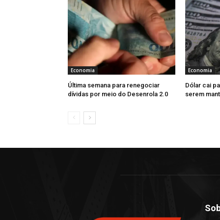
Economia
Economia
Última semana para renegociar
Dólar cai pa
dívidas por meio do Desenrola 2.0
serem mant
Sob