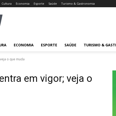
Cultura
Economia
Esporte
Saúde
Turismo & Gastronomia
URA
ECONOMIA
ESPORTE
SAÚDE
TURISMO & GAS
; veja o que muda
entra em vigor; veja o