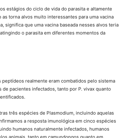
s estágios do ciclo de vida do parasita e altamente
o as torna alvos muito interessantes para uma vacina
ca, significa que uma vacina baseada nesses alvos teria
 atingindo o parasita em diferentes momentos da
es peptídeos realmente eram combatidos pelo sistema
de pacientes infectados, tanto por P. vivax quanto
entificados.
tras três espécies de Plasmodium, incluindo aquelas
nfirmamos a resposta imunológica em cinco espécies
cluindo humanos naturalmente infectados, humanos
elos animais, tanto em camundongos quanto em