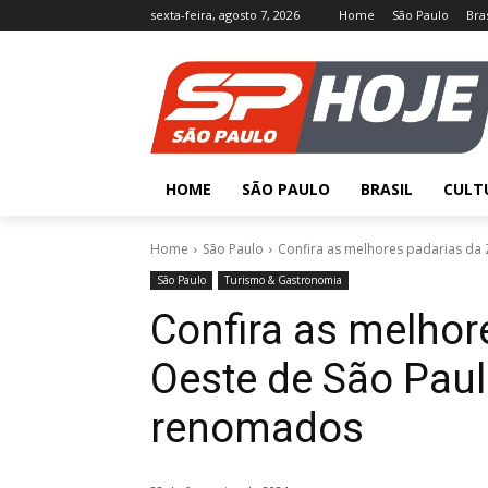
sexta-feira, agosto 7, 2026
Home
São Paulo
Bras
HOME
SÃO PAULO
BRASIL
CULT
Home
São Paulo
Confira as melhores padarias da 
São Paulo
Turismo & Gastronomia
Confira as melhor
Oeste de São Paul
renomados