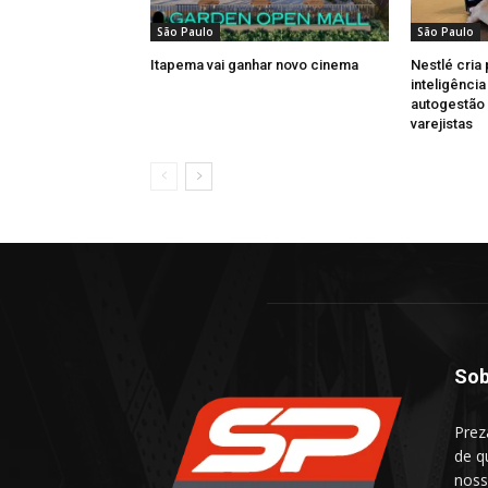
São Paulo
São Paulo
Itapema vai ganhar novo cinema
Nestlé cria
inteligênci
autogestão
varejistas
Sob
Prez
de q
noss