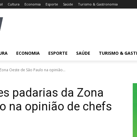
il
Cultura
Economia
Esporte
Saúde
Turismo & Gastronomia
URA
ECONOMIA
ESPORTE
SAÚDE
TURISMO & GAS
Zona Oeste de São Paulo na opinião...
es padarias da Zona
o na opinião de chefs