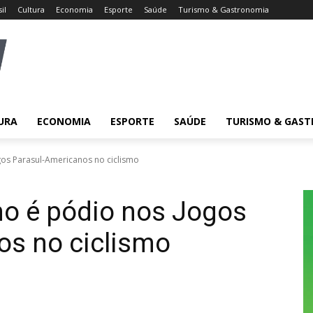
il
Cultura
Economia
Esporte
Saúde
Turismo & Gastronomia
URA
ECONOMIA
ESPORTE
SAÚDE
TURISMO & GAS
gos Parasul-Americanos no ciclismo
smo é pódio nos Jogos
os no ciclismo