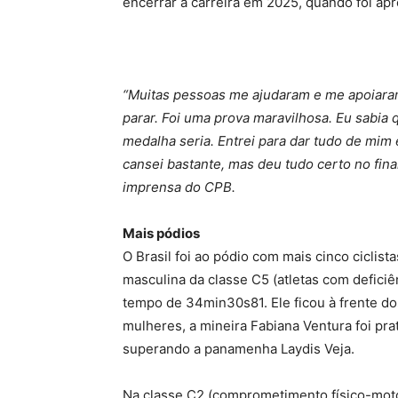
encerrar a carreira em 2025, quando foi apr
“Muitas pessoas me ajudaram e me apoiara
parar. Foi uma prova maravilhosa. Eu sabia 
medalha seria. Entrei para dar tudo de mim
cansei bastante, mas deu tudo certo no fina
imprensa do CPB.
Mais pódios
O Brasil foi ao pódio com mais cinco ciclis
masculina da classe C5 (atletas com defici
tempo de 34min30s81. Ele ficou à frente d
mulheres, a mineira Fabiana Ventura foi pr
superando a panamenha Laydis Veja.
Na classe C2 (comprometimento físico-moto