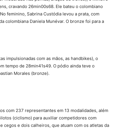
ens, cravando 26min00s68. Ele bateu o colombiano
No feminino, Sabrina Custódia levou a prata, com
 da colombiana Daniela Munévar. O bronze foi para a
letas impulsionadas com as mãos, as handbikes), o
om tempo de 28min41s49. O pódio ainda teve o
bastian Morales (bronze).
anos com 237 representantes em 13 modalidades, além
pilotos (ciclismo) para auxiliar competidores com
 de cegos e dois calheiros, que atuam com os atletas da