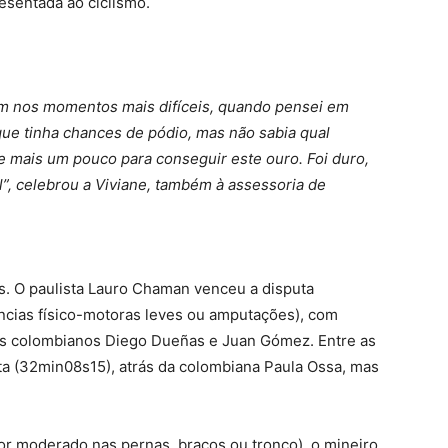
esentada ao ciclismo.
m nos momentos mais difíceis, quando pensei em
que tinha chances de pódio, mas não sabia qual
 e mais um pouco para conseguir este ouro. Foi duro,
l”, celebrou a Viviane, também à assessoria de
tas. O paulista Lauro Chaman venceu a disputa
ências físico-motoras leves ou amputações), com
os colombianos Diego Dueñas e Juan Gómez. Entre as
ata (32min08s15), atrás da colombiana Paula Ossa, mas
r moderado nas pernas, braços ou tronco), o mineiro