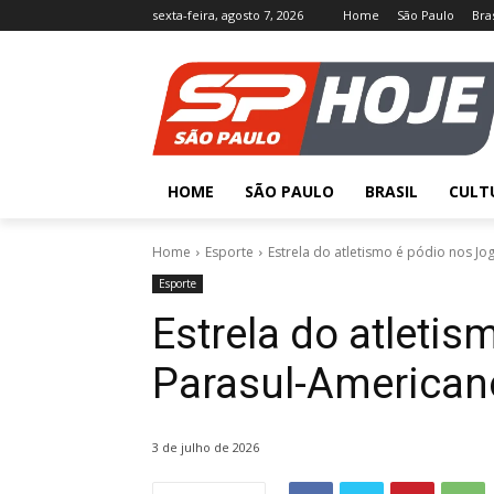
sexta-feira, agosto 7, 2026
Home
São Paulo
Bras
HOME
SÃO PAULO
BRASIL
CULT
Home
Esporte
Estrela do atletismo é pódio nos Jo
Esporte
Estrela do atleti
Parasul-American
3 de julho de 2026