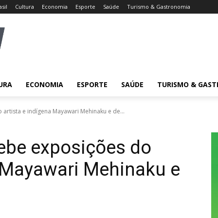
asil
Cultura
Economia
Esporte
Saúde
Turismo & Gastronomia
URA
ECONOMIA
ESPORTE
SAÚDE
TURISMO & GAS
 artista e indígena Mayawari Mehinaku e de...
cebe exposições do
a Mayawari Mehinaku e