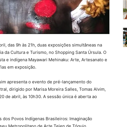
bril, das 9h às 21h, duas exposições simultâneas na
ria da Cultura e Turismo, no Shopping Santa Úrsula. O
ista e indígena Mayawari Mehinaku: Arte, Artesanato e
fias em exposição.
uim apresenta o evento de pré-lançamento do
l, dirigido por Marisa Moreira Salles, Tomas Alvim,
20 de abril, às 10h30. A sessão única é aberta ao
os dos Povos Indígenas Brasileiros: Imaginação
eu Metropolitano de Arte Teien de Tóquio.