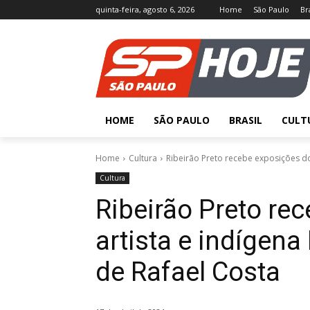
quinta-feira, agosto 6, 2026
Home
São Paulo
Br
HOME
SÃO PAULO
BRASIL
CULT
Home
Cultura
Ribeirão Preto recebe exposições do
Cultura
Ribeirão Preto re
artista e indígen
de Rafael Costa