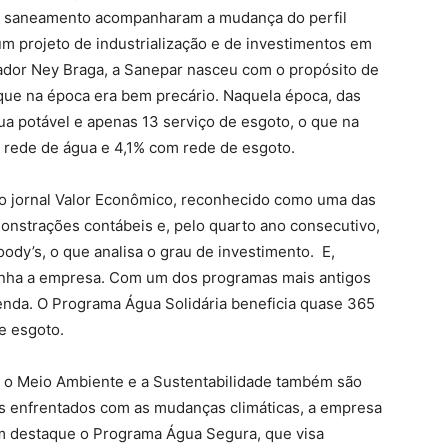
e saneamento acompanharam a mudança do perfil
m projeto de industrialização e de investimentos em
nador Ney Braga, a Sanepar nasceu com o propósito de
ue na época era bem precário. Naquela época, das
a potável e apenas 13 serviço de esgoto, o que na
 rede de água e 4,1% com rede de esgoto.
o jornal Valor Econômico, reconhecido como uma das
nstrações contábeis e, pelo quarto ano consecutivo,
oody’s, o que analisa o grau de investimento. E,
panha a empresa. Com um dos programas mais antigos
renda. O Programa Água Solidária beneficia quase 365
 e esgoto.
, o Meio Ambiente e a Sustentabilidade também são
os enfrentados com as mudanças climáticas, a empresa
tem destaque o Programa Água Segura, que visa