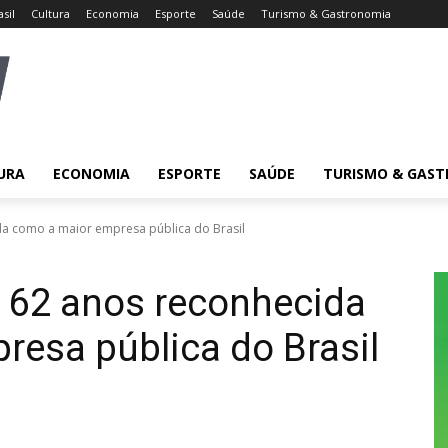
asil
Cultura
Economia
Esporte
Saúde
Turismo & Gastronomia
URA
ECONOMIA
ESPORTE
SAÚDE
TURISMO & GAS
a como a maior empresa pública do Brasil
 62 anos reconhecida
esa pública do Brasil