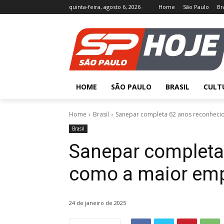
quinta-feira, agosto 6, 2026
Home
São Paulo
Br
HOME
SÃO PAULO
BRASIL
CULT
Home
Brasil
Sanepar completa 62 anos reconhecid
Brasil
Sanepar completa
como a maior empr
24 de janeiro de 2025