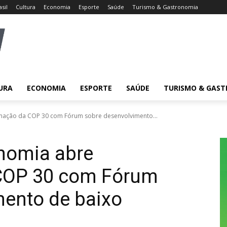
asil
Cultura
Economia
Esporte
Saúde
Turismo & Gastronomia
URA
ECONOMIA
ESPORTE
SAÚDE
TURISMO & GAS
ação da COP 30 com Fórum sobre desenvolvimento...
nomia abre
COP 30 com Fórum
mento de baixo