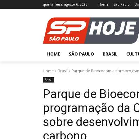
quinta-feira, agosto 6, 2026
Home
São Paulo
Br
HOME
SÃO PAULO
BRASIL
CULT
Home
Brasil
Parque de Bioeconomia abre program
Brasil
Parque de Bioeco
programação da 
sobre desenvolvi
carbono