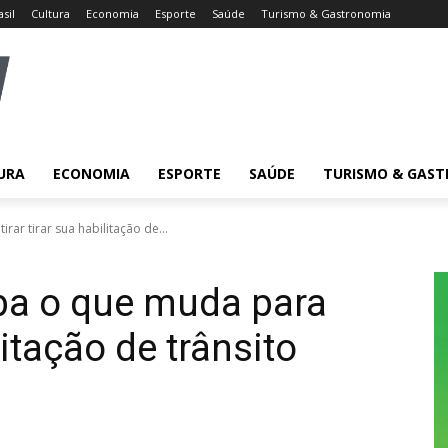
asil
Cultura
Economia
Esporte
Saúde
Turismo & Gastronomia
URA
ECONOMIA
ESPORTE
SAÚDE
TURISMO & GAS
rar tirar sua habilitação de...
ba o que muda para
ilitação de trânsito