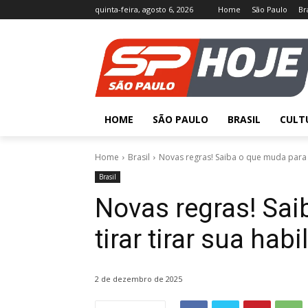
quinta-feira, agosto 6, 2026
Home
São Paulo
Br
HOME
SÃO PAULO
BRASIL
CULT
Home
Brasil
Novas regras! Saiba o que muda para ti
Brasil
Novas regras! Sai
tirar tirar sua hab
2 de dezembro de 2025